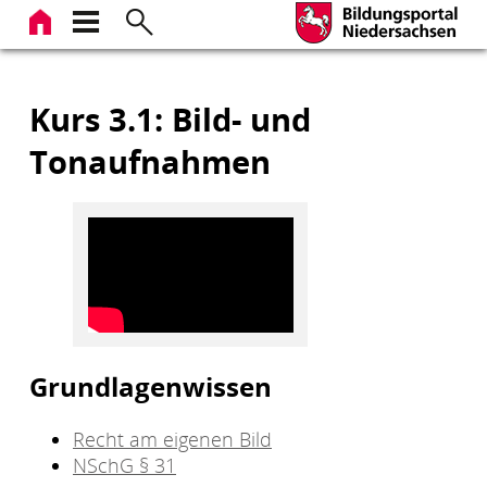
Zum
Inhalt
springen
Kurs 3.1: Bild- und
Tonaufnahmen
Grundlagenwissen
Recht am eigenen Bild
NSchG § 31