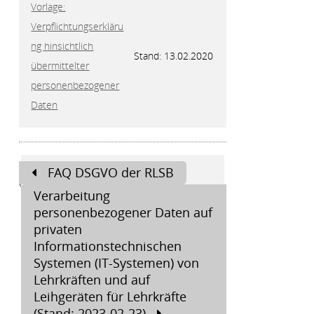
Vorlage:
Verpflichtungserkläru
ng hinsichtlich
Stand: 13.02.2020
übermittelter
personenbezogener
Daten
Beitragsnavigation
FAQ DSGVO der RLSB
Verarbeitung
personenbezogener Daten auf
privaten
Informationstechnischen
Systemen (IT-Systemen) von
Lehrkräften und auf
Leihgeräten für Lehrkräfte
(Stand: 2023-02-23)